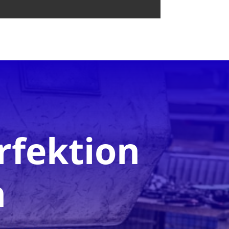
rfektion
n