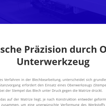
sche Präzision durch O
Unterwerkzeug
 Verfahren in der Blechbearbeitung, unterscheidet sich grundl
Stanzvorgang erfordert den Einsatz eines Oberwerkzeugs (Stempe
bei der Stempel das Blech unter Druck gegen die Matrize drückt.
as auf der Matrize liegt, je nach Konstruktion entweder geformt
ei zusammen, um eine unerwünschte Verformung des Werkstoffs 