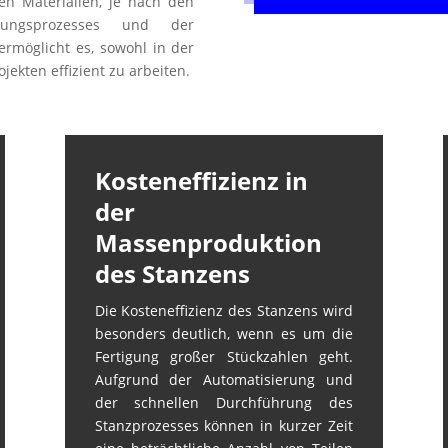
ren Materialien, je nach den
igungsprozesses und der
ermöglicht es, sowohl in der
jekten effizient zu arbeiten.
Kosteneffizienz in
der
Massenproduktion
des Stanzens
Die Kosteneffizienz des Stanzens wird
besonders deutlich, wenn es um die
Fertigung großer Stückzahlen geht.
Aufgrund der Automatisierung und
der schnellen Durchführung des
Stanzprozesses können in kurzer Zeit