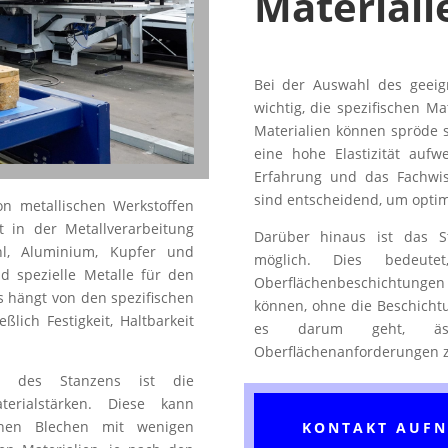
Materiali
Bei der Auswahl des geeign
wichtig, die spezifischen Ma
Materialien können spröde 
eine hohe Elastizität auf
Erfahrung und das Fachwis
sind entscheidend, um optim
on metallischen Werkstoffen
t in der Metallverarbeitung
Darüber hinaus ist das S
ahl, Aluminium, Kupfer und
möglich. Dies bedeute
d spezielle Metalle für den
Oberflächenbeschichtunge
s hängt von den spezifischen
können, ohne die Beschichtu
lich Festigkeit, Haltbarkeit
es darum geht, ästh
Oberflächenanforderungen zu
en des Stanzens ist die
terialstärken. Diese kann
nnen Blechen mit wenigen
KONTAKT AUF